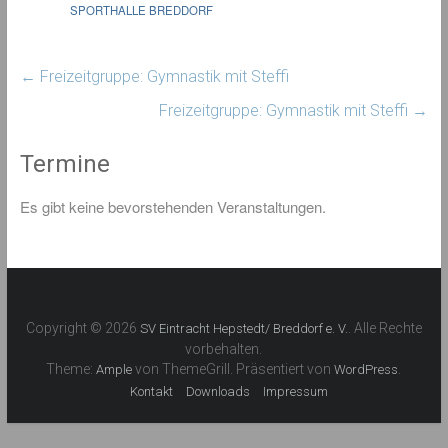
SPORTHALLE BREDDORF
←
Freizeitgruppe: Gymnastik mit Steffi
Freizeitgruppe: Gymnastik mit Steffi
→
Termine
Es gibt keine bevorstehenden Veranstaltungen.
Copyright © 2026
. Alle Rechte
SV Eintracht Hepstedt/ Breddorf e. V.
vorbehalten.
Theme:
von ThemeGrill. Präsentiert von
.
Ample
WordPress
Kontakt
Downloads
Impressum