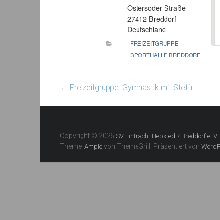
Ostersoder Straße
27412 Breddorf
Deutschland
FREIZEITGRUPPE
SPORTHALLE BREDDORF
←
Freizeitgruppe: Gymnastik mit Steffi
Copyright © 2026
SV Eintracht Hepstedt/ Breddorf e. V.
Theme:
von ThemeGrill. Präsentiert von
Ample
WordP