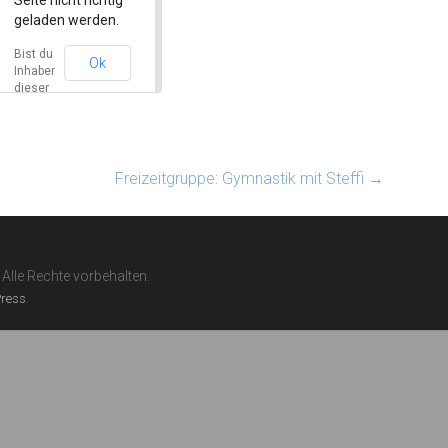
geladen werden.
Bist du
Ok
Inhaber
dieser
Website?
Freizeitgruppe: Gymnastik mit Steffi
→
. Alle Rechte vorbehalten.
.
ress