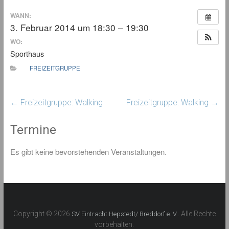
WANN:
3. Februar 2014 um 18:30 – 19:30
WO:
Sporthaus
FREIZEITGRUPPE
←
Freizeitgruppe: Walking
Freizeitgruppe: Walking
→
Termine
Es gibt keine bevorstehenden Veranstaltungen.
Copyright © 2026
. Alle Rechte
SV Eintracht Hepstedt/ Breddorf e. V.
vorbehalten.