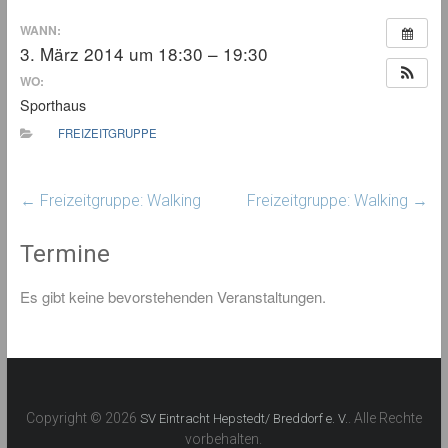
WANN:
3. März 2014 um 18:30 – 19:30
WO:
Sporthaus
FREIZEITGRUPPE
←
Freizeitgruppe: Walking
Freizeitgruppe: Walking
→
Termine
Es gibt keine bevorstehenden Veranstaltungen.
Copyright © 2026
. Alle Rechte
SV Eintracht Hepstedt/ Breddorf e. V.
vorbehalten.