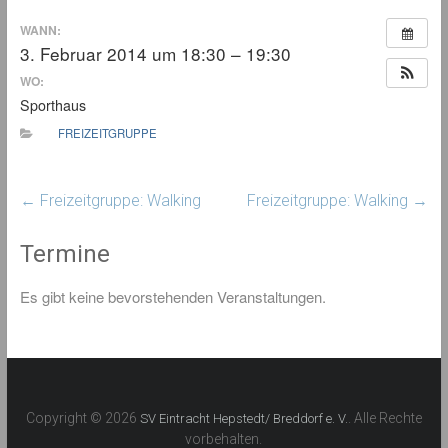
WANN:
3. Februar 2014 um 18:30 – 19:30
WO:
Sporthaus
FREIZEITGRUPPE
←
Freizeitgruppe: Walking
Freizeitgruppe: Walking
→
Termine
Es gibt keine bevorstehenden Veranstaltungen.
Copyright © 2026
. Alle Rechte
SV Eintracht Hepstedt/ Breddorf e. V.
vorbehalten.