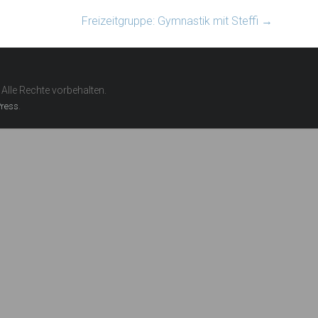
Freizeitgruppe: Gymnastik mit Steffi
→
. Alle Rechte vorbehalten.
.
ress