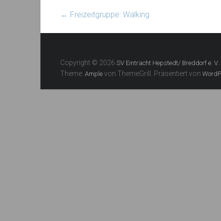
←
Freizeitgruppe: Walking
Copyright © 2026
SV Eintracht Hepstedt/ Breddorf e. V.
Theme:
von ThemeGrill. Präsentiert von
Ample
WordP