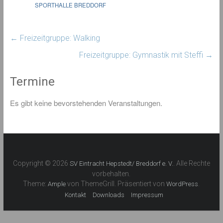
SPORTHALLE BREDDORF
←
Freizeitgruppe: Walking
Freizeitgruppe: Gymnastik mit Steffi
→
Termine
Es gibt keine bevorstehenden Veranstaltungen.
Copyright © 2026
. Alle Rechte
SV Eintracht Hepstedt/ Breddorf e. V.
vorbehalten.
Theme:
von ThemeGrill. Präsentiert von
.
Ample
WordPress
Kontakt
Downloads
Impressum