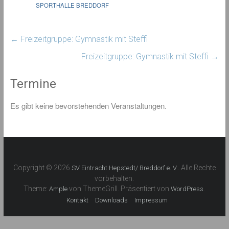
SPORTHALLE BREDDORF
←
Freizeitgruppe: Gymnastik mit Steffi
Freizeitgruppe: Gymnastik mit Steffi
→
Termine
Es gibt keine bevorstehenden Veranstaltungen.
Copyright © 2026
. Alle Rechte
SV Eintracht Hepstedt/ Breddorf e. V.
vorbehalten.
Theme:
von ThemeGrill. Präsentiert von
.
Ample
WordPress
Kontakt
Downloads
Impressum