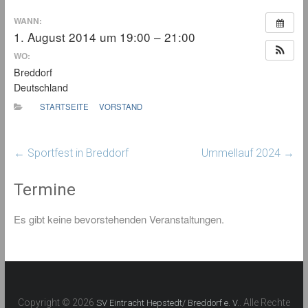
WANN:
1. August 2014 um 19:00 – 21:00
WO:
Breddorf
Deutschland
STARTSEITE
VORSTAND
←
Sportfest in Breddorf
Ummellauf 2024
→
Termine
Es gibt keine bevorstehenden Veranstaltungen.
Copyright © 2026
. Alle Rechte
SV Eintracht Hepstedt/ Breddorf e. V.