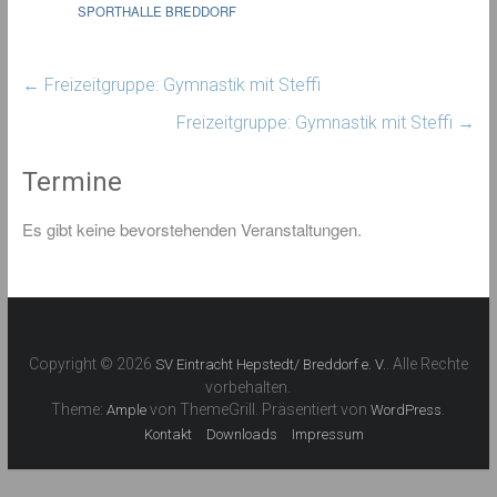
SPORTHALLE BREDDORF
←
Freizeitgruppe: Gymnastik mit Steffi
Freizeitgruppe: Gymnastik mit Steffi
→
Termine
Es gibt keine bevorstehenden Veranstaltungen.
Copyright © 2026
. Alle Rechte
SV Eintracht Hepstedt/ Breddorf e. V.
vorbehalten.
Theme:
von ThemeGrill. Präsentiert von
.
Ample
WordPress
Kontakt
Downloads
Impressum