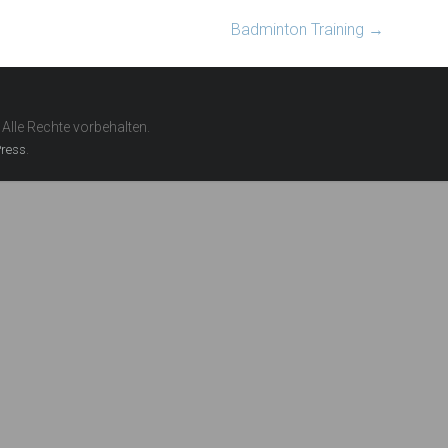
Badminton Training
→
. Alle Rechte vorbehalten.
.
ress