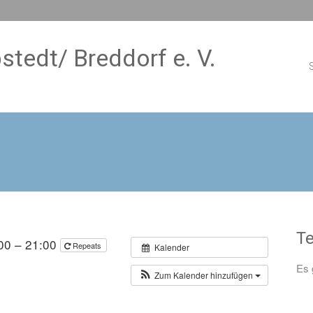
stedt/ Breddorf e. V.
S
T
00 – 21:00
Repeats
Kalender
Es 
Zum Kalender hinzufügen