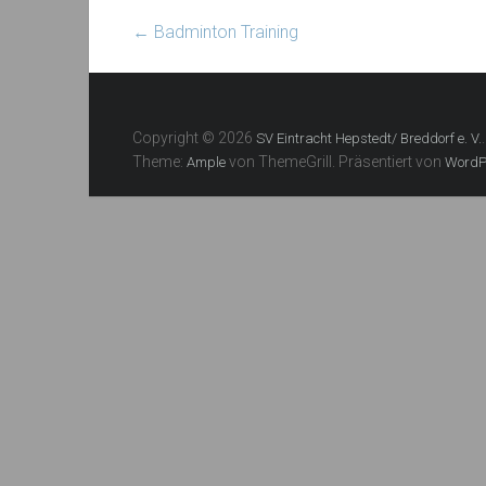
←
Badminton Training
Copyright © 2026
SV Eintracht Hepstedt/ Breddorf e. V.
Theme:
von ThemeGrill. Präsentiert von
Ample
WordP